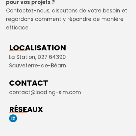
pour vos projets ?
Contactez-nous, discutons de votre besoin et
regardons comment y répondre de manière
efficace.
LOCALISATION
La Station, D27 64390
Sauveterre-de-Béarn
CONTACT
contact@loading-sim.com
RÉSEAUX
L
i
n
k
e
d