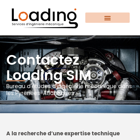
Aller
au
contenu
Contactez
Loading SIM
Bureau d'études d'ingénierie mécanique dans
les Pyrénées-Atlantiques
A la recherche d’une expertise technique